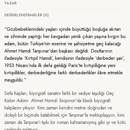
YAZAR
DEĞERLENDIRMELER (0)
“Gözbebeklerindeki yaşları içinde büyüttüğü boşluğa akıtan
ve zihninde yaptığı her kavgadan yenik çıkan yaşına kırgın bu
adam, bütün Türkiye’nin eserine ve şahsiyetine geç kalacağı
Ahmet Hamdi Tanpınar’dan başkası değildi. Dostlarının
ifadesiyle ‘Kırtıpil Hamdi’, kendisinin ifadesiyle ‘derbeder şair’,
1953 Nisanı’nda ilk defa geldiği Paris’te kırtıpilliğine yeni
kırtıpillikler, derbederliğine farklı derbederlikler ilâve etmekle
meşguldü.”
Sefa Kaplan, biyografi sanatını farklı bir vadiye taşıdığı
Geç
Kalan Adam: Ahmet Hamdi Tanpınar
’da klasik biyografi
kalıplarını yıkıyor. Kimi zaman kendini metne doğrudan ve
dolaylı bir biçimde katabilmek için Tanpınar’la mektuplaşıyor, kimi
zaman da Tanpınar’ı tıpkı bir roman kahramanıymış gibi iyi ve kötü
yanlarıyla anlatıyor.