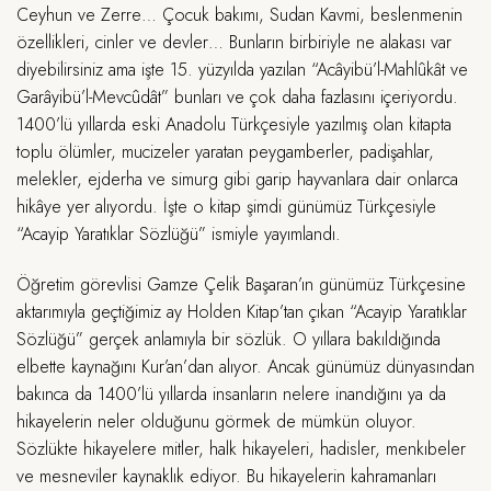
Ceyhun ve Zerre… Çocuk bakımı, Sudan Kavmi, beslenmenin
özellikleri, cinler ve devler… Bunların birbiriyle ne alakası var
diyebilirsiniz ama işte 15. yüzyılda yazılan “Acâyibü’l-Mahlûkât ve
Garâyibü’l-Mevcûdât” bunları ve çok daha fazlasını içeriyordu.
1400’lü yıllarda eski Anadolu Türkçesiyle yazılmış olan kitapta
toplu ölümler, mucizeler yaratan peygamberler, padişahlar,
melekler, ejderha ve simurg gibi garip hayvanlara dair onlarca
hikâye yer alıyordu. İşte o kitap şimdi günümüz Türkçesiyle
“Acayip Yaratıklar Sözlüğü” ismiyle yayımlandı.
Öğretim görevlisi Gamze Çelik Başaran’ın günümüz Türkçesine
aktarımıyla geçtiğimiz ay Holden Kitap’tan çıkan “Acayip Yaratıklar
Sözlüğü” gerçek anlamıyla bir sözlük. O yıllara bakıldığında
elbette kaynağını Kur’an’dan alıyor. Ancak günümüz dünyasından
bakınca da 1400’lü yıllarda insanların nelere inandığını ya da
hikayelerin neler olduğunu görmek de mümkün oluyor.
Sözlükte hikayelere mitler, halk hikayeleri, hadisler, menkıbeler
ve mesneviler kaynaklık ediyor. Bu hikayelerin kahramanları