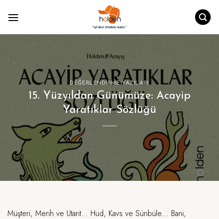
İçeriğe
atla
DEĞERLENDIRME YAZILARI
15. Yüzyıldan Günümüze: Acayip
Yaratıklar Sözlüğü
Müşteri, Merih ve Utarit… Hud, Kavs ve Sünbüle… Bani,