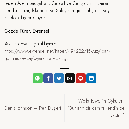
bazen Acem padişahları, Cebrail ve Cemşid; kimi zaman
Feridun, Hızır, İskender ve Süleyman gibi tarihi, dini veya
mitolojik kişiler oluyor.
Gözde Türer, Evrensel
Yazının devamı için tıklayınız:
https://www.evrensel.net/haber/494222/15-yuzyildan-
gunumuze-acayip-yaratiklar-sozlugu
Wells Tower’ın Öyküleri:
Denis Johnson – Tren Düşleri
“Bunların bir kısmını kendin de
yaptın.”