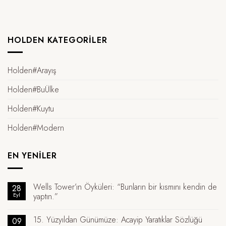
HOLDEN KATEGORILER
Holden#Arayış
Holden#BuÜlke
Holden#Kuytu
Holden#Modern
EN YENILER
Wells Tower’ın Öyküleri: “Bunların bir kısmını kendin de
28
Eyl
yaptın.”
15. Yüzyıldan Günümüze: Acayip Yaratıklar Sözlüğü
09